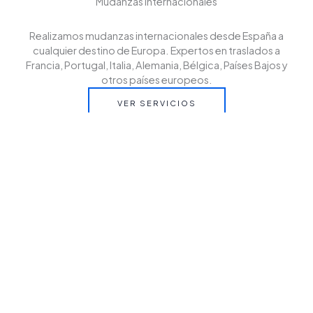
Mudanzas internacionales
Realizamos mudanzas internacionales desde España a
cualquier destino de Europa. Expertos en traslados a
Francia, Portugal, Italia, Alemania, Bélgica, Países Bajos y
otros países europeos.
VER SERVICIOS
Cantactanos
Contáctanos y solicita tu presupuesto sin compromiso.
En EZUR te asesoramos para que tu mudanza
internacional desde España a cualquier destino de Europa
sea rápida, segura y sin preocupaciones.
CONTACT