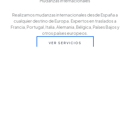
Mudanzas internacionales
Realizamos mudanzas internacionales desde España a
cualquier destino de Europa. Expertos en traslados a
Francia, Portugal, Italia, Alemania, Bélgica, Países Bajos y
otros países europeos.
VER SERVICIOS
Cantactanos
Contáctanos y solicita tu presupuesto sin compromiso.
En EZUR te asesoramos para que tu mudanza
internacional desde España a cualquier destino de Europa
sea rápida, segura y sin preocupaciones.
CONTACT