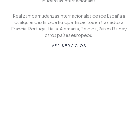
Mudanzas internacionales
Realizamos mudanzas internacionales desde España a
cualquier destino de Europa. Expertos en traslados a
Francia, Portugal, Italia, Alemania, Bélgica, Países Bajos y
otros países europeos.
VER SERVICIOS
Cantactanos
Contáctanos y solicita tu presupuesto sin compromiso.
En EZUR te asesoramos para que tu mudanza
internacional desde España a cualquier destino de Europa
sea rápida, segura y sin preocupaciones.
CONTACT