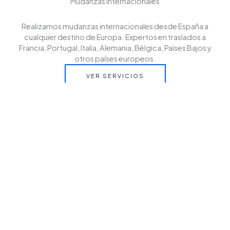
Mudanzas internacionales
Realizamos mudanzas internacionales desde España a
cualquier destino de Europa. Expertos en traslados a
Francia, Portugal, Italia, Alemania, Bélgica, Países Bajos y
otros países europeos.
VER SERVICIOS
Cantactanos
Contáctanos y solicita tu presupuesto sin compromiso.
En EZUR te asesoramos para que tu mudanza
internacional desde España a cualquier destino de Europa
sea rápida, segura y sin preocupaciones.
CONTACT