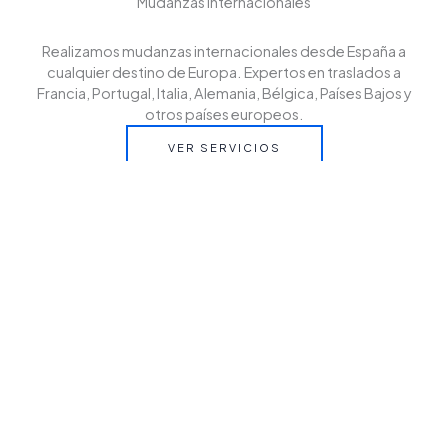
Mudanzas internacionales
Realizamos mudanzas internacionales desde España a
cualquier destino de Europa. Expertos en traslados a
Francia, Portugal, Italia, Alemania, Bélgica, Países Bajos y
otros países europeos.
VER SERVICIOS
Cantactanos
Contáctanos y solicita tu presupuesto sin compromiso.
En EZUR te asesoramos para que tu mudanza
internacional desde España a cualquier destino de Europa
sea rápida, segura y sin preocupaciones.
CONTACT