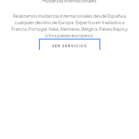
Mudanzas internacionales
Realizamos mudanzas internacionales desde España a
cualquier destino de Europa. Expertos en traslados a
Francia, Portugal, Italia, Alemania, Bélgica, Países Bajos y
otros países europeos.
VER SERVICIOS
Cantactanos
Contáctanos y solicita tu presupuesto sin compromiso.
En EZUR te asesoramos para que tu mudanza
internacional desde España a cualquier destino de Europa
sea rápida, segura y sin preocupaciones.
CONTACT