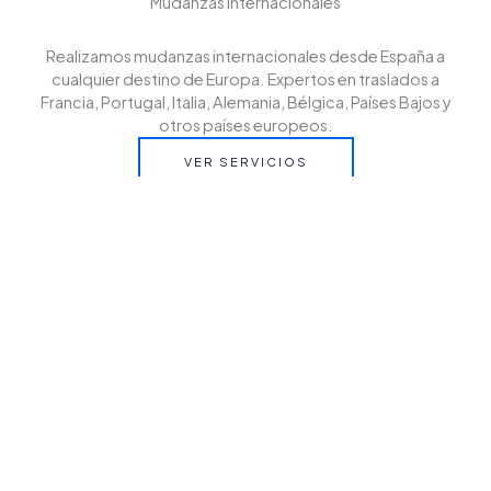
Mudanzas internacionales
Realizamos mudanzas internacionales desde España a
cualquier destino de Europa. Expertos en traslados a
Francia, Portugal, Italia, Alemania, Bélgica, Países Bajos y
otros países europeos.
VER SERVICIOS
Cantactanos
Contáctanos y solicita tu presupuesto sin compromiso.
En EZUR te asesoramos para que tu mudanza
internacional desde España a cualquier destino de Europa
sea rápida, segura y sin preocupaciones.
CONTACT