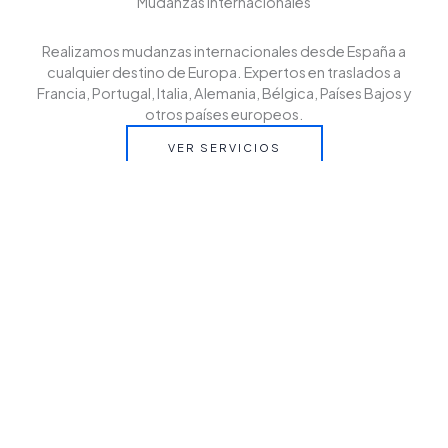
Mudanzas internacionales
Realizamos mudanzas internacionales desde España a
cualquier destino de Europa. Expertos en traslados a
Francia, Portugal, Italia, Alemania, Bélgica, Países Bajos y
otros países europeos.
VER SERVICIOS
Cantactanos
Contáctanos y solicita tu presupuesto sin compromiso.
En EZUR te asesoramos para que tu mudanza
internacional desde España a cualquier destino de Europa
sea rápida, segura y sin preocupaciones.
CONTACT