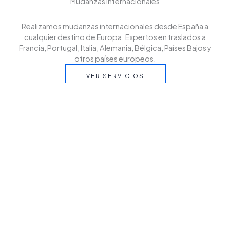
Mudanzas internacionales
Realizamos mudanzas internacionales desde España a
cualquier destino de Europa. Expertos en traslados a
Francia, Portugal, Italia, Alemania, Bélgica, Países Bajos y
otros países europeos.
VER SERVICIOS
Cantactanos
Contáctanos y solicita tu presupuesto sin compromiso.
En EZUR te asesoramos para que tu mudanza
internacional desde España a cualquier destino de Europa
sea rápida, segura y sin preocupaciones.
CONTACT