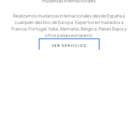
Mudanzas internacionales
Realizamos mudanzas internacionales desde España a
cualquier destino de Europa. Expertos en traslados a
Francia, Portugal, Italia, Alemania, Bélgica, Países Bajos y
otros países europeos.
VER SERVICIOS
Cantactanos
Contáctanos y solicita tu presupuesto sin compromiso.
En EZUR te asesoramos para que tu mudanza
internacional desde España a cualquier destino de Europa
sea rápida, segura y sin preocupaciones.
CONTACT