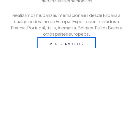
Mudanzas internacionales
Realizamos mudanzas internacionales desde España a
cualquier destino de Europa. Expertos en traslados a
Francia, Portugal, Italia, Alemania, Bélgica, Países Bajos y
otros países europeos.
VER SERVICIOS
Cantactanos
Contáctanos y solicita tu presupuesto sin compromiso.
En EZUR te asesoramos para que tu mudanza
internacional desde España a cualquier destino de Europa
sea rápida, segura y sin preocupaciones.
CONTACT